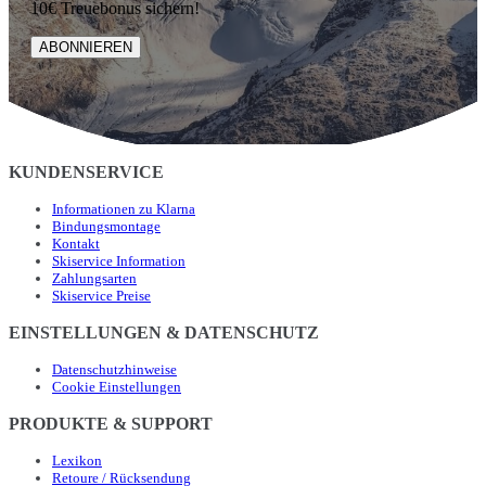
10€ Treuebonus sichern!
ABONNIEREN
KUNDENSERVICE
Informationen zu Klarna
Bindungsmontage
Kontakt
Skiservice Information
Zahlungsarten
Skiservice Preise
EINSTELLUNGEN & DATENSCHUTZ
Datenschutzhinweise
Cookie Einstellungen
PRODUKTE & SUPPORT
Lexikon
Retoure / Rücksendung