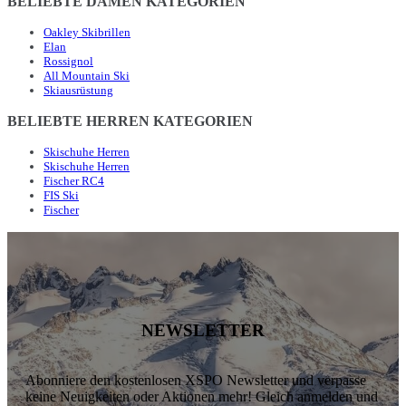
BELIEBTE DAMEN KATEGORIEN
Oakley Skibrillen
Elan
Rossignol
All Mountain Ski
Skiausrüstung
BELIEBTE HERREN KATEGORIEN
Skischuhe Herren
Skischuhe Herren
Fischer RC4
FIS Ski
Fischer
NEWSLETTER
Abonniere den kostenlosen XSPO Newsletter und verpasse
keine Neuigkeiten oder Aktionen mehr! Gleich anmelden und