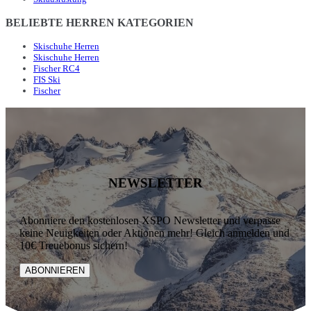
BELIEBTE HERREN KATEGORIEN
Skischuhe Herren
Skischuhe Herren
Fischer RC4
FIS Ski
Fischer
NEWSLETTER
Abonniere den kostenlosen XSPO Newsletter und verpasse
keine Neuigkeiten oder Aktionen mehr! Gleich anmelden und
10€ Treuebonus sichern!
ABONNIEREN