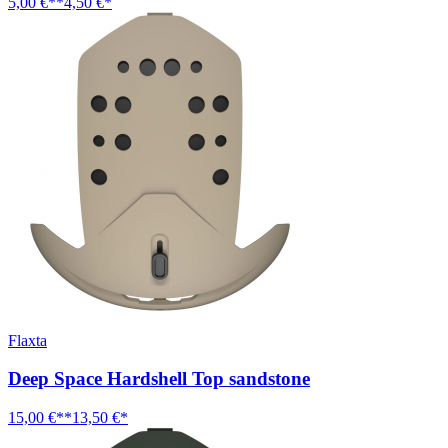
5,00 €**
4,50 €*
Flaxta
Deep Space Hardshell Top sandstone
15,00 €**
13,50 €*