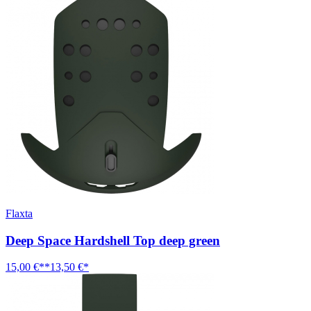
Flaxta
Deep Space Hardshell Top deep green
15,00 €**
13,50 €*