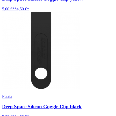
5,00 €**
4,50 €*
Flaxta
Deep Space Silicon Goggle Clip black