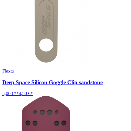
Flaxta
Deep Space Silicon Goggle Clip sandstone
5,00 €**
4,50 €*