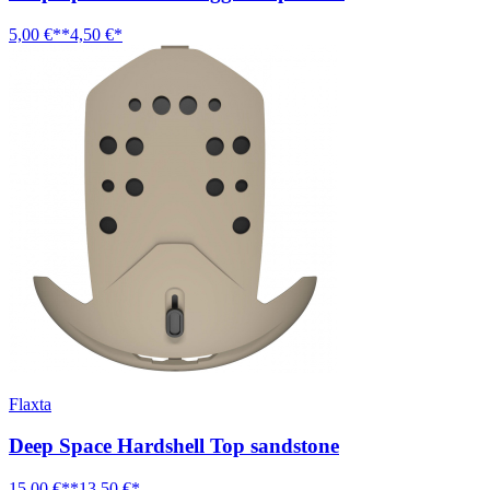
5,00 €**
4,50 €*
Flaxta
Deep Space Hardshell Top sandstone
15,00 €**
13,50 €*