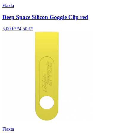
Flaxta
Deep Space Silicon Goggle Clip red
5,00 €**
4,50 €*
Flaxta