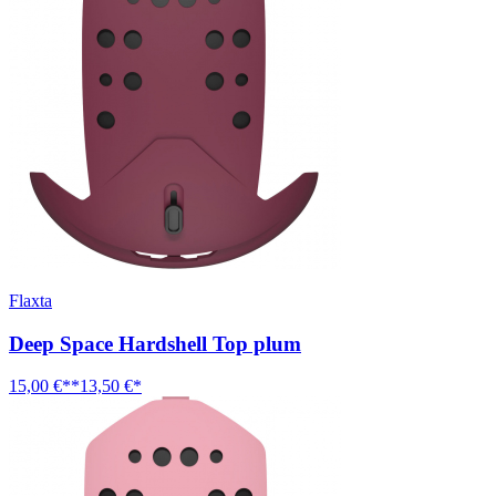
Flaxta
Deep Space Hardshell Top plum
15,00 €**
13,50 €*