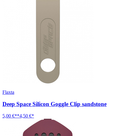
Flaxta
Deep Space Silicon Goggle Clip sandstone
5,00 €**
4,50 €*