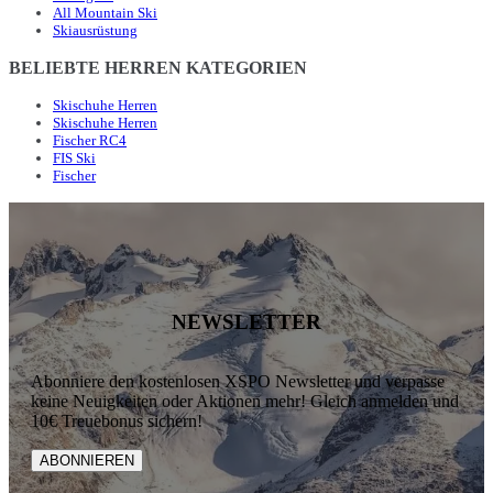
All Mountain Ski
Skiausrüstung
BELIEBTE HERREN KATEGORIEN
Skischuhe Herren
Skischuhe Herren
Fischer RC4
FIS Ski
Fischer
NEWSLETTER
Abonniere den kostenlosen XSPO Newsletter und verpasse
keine Neuigkeiten oder Aktionen mehr! Gleich anmelden und
10€ Treuebonus sichern!
ABONNIEREN