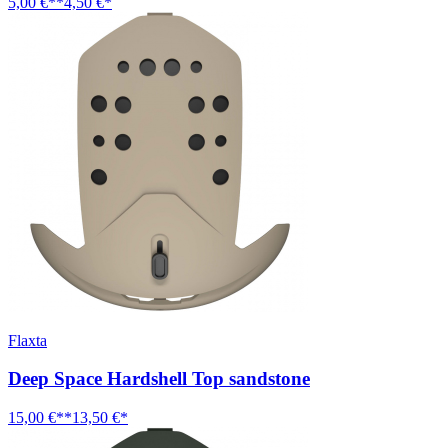
5,00 €**
4,50 €*
Flaxta
Deep Space Hardshell Top sandstone
15,00 €**
13,50 €*