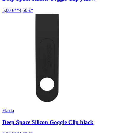
5,00 €**
4,50 €*
Flaxta
Deep Space Silicon Goggle Clip black