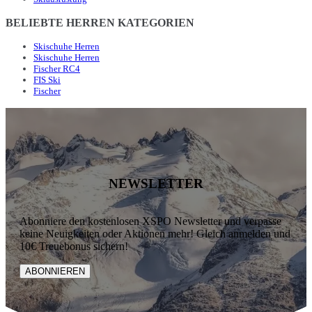
BELIEBTE HERREN KATEGORIEN
Skischuhe Herren
Skischuhe Herren
Fischer RC4
FIS Ski
Fischer
NEWSLETTER
Abonniere den kostenlosen XSPO Newsletter und verpasse
keine Neuigkeiten oder Aktionen mehr! Gleich anmelden und
10€ Treuebonus sichern!
ABONNIEREN