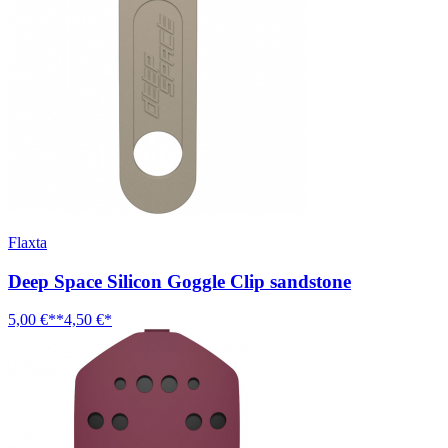
Flaxta
Deep Space Silicon Goggle Clip sandstone
5,00 €**
4,50 €*