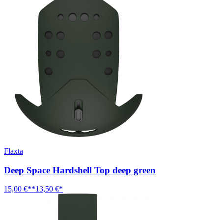
Flaxta
Deep Space Hardshell Top deep green
15,00 €**
13,50 €*