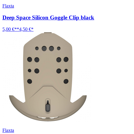
Flaxta
Deep Space Silicon Goggle Clip black
5,00 €**
4,50 €*
Flaxta