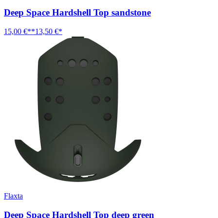
Deep Space Hardshell Top sandstone
15,00 €**
13,50 €*
Flaxta
Deep Space Hardshell Top deep green