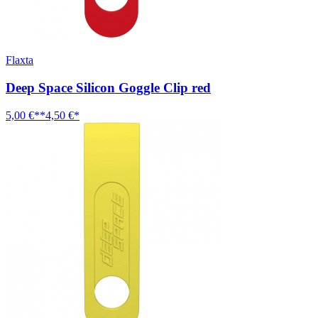
Flaxta
Deep Space Silicon Goggle Clip red
5,00 €**
4,50 €*