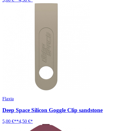
Flaxta
Deep Space Silicon Goggle Clip sandstone
5,00 €**
4,50 €*