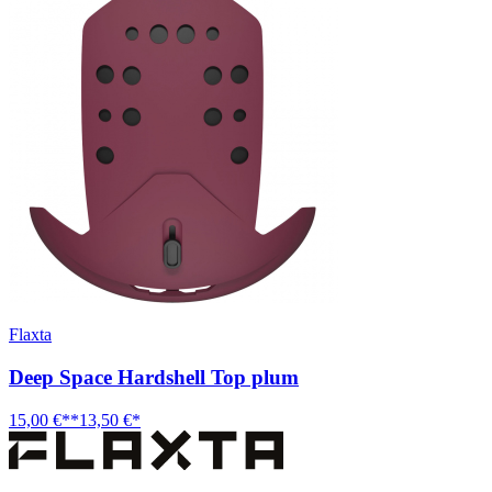
Flaxta
Deep Space Hardshell Top plum
15,00 €**
13,50 €*