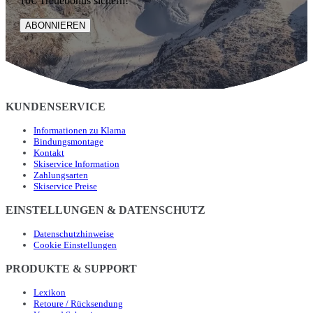
10€ Treuebonus sichern!
ABONNIEREN
KUNDENSERVICE
Informationen zu Klarna
Bindungsmontage
Kontakt
Skiservice Information
Zahlungsarten
Skiservice Preise
EINSTELLUNGEN & DATENSCHUTZ
Datenschutzhinweise
Cookie Einstellungen
PRODUKTE & SUPPORT
Lexikon
Retoure / Rücksendung