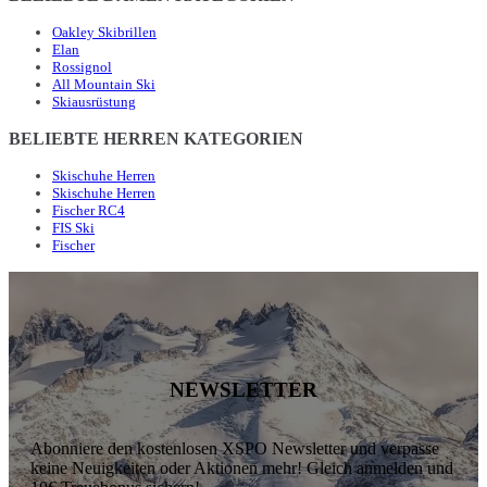
Oakley Skibrillen
Elan
Rossignol
All Mountain Ski
Skiausrüstung
BELIEBTE HERREN KATEGORIEN
Skischuhe Herren
Skischuhe Herren
Fischer RC4
FIS Ski
Fischer
NEWSLETTER
Abonniere den kostenlosen XSPO Newsletter und verpasse
keine Neuigkeiten oder Aktionen mehr! Gleich anmelden und