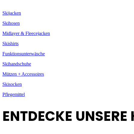
Skijacken
Skihosen
Midlayer & Fleecejacken
Skishirts
Funktionsunterwäsche
Skihandschuhe
Mützen + Accessoires
Skisocken
Pflegemittel
ENTDECKE UNSERE 