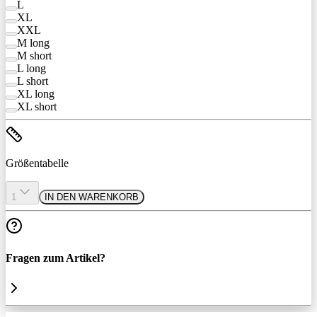
L
XL
XXL
M long
M short
L long
L short
XL long
XL short
Größentabelle
1
IN DEN WARENKORB
Fragen zum Artikel?