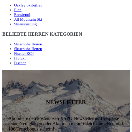
Oakley Skibrillen
Elan
Rossignol
All Mountain Ski
Skiausrüstung
BELIEBTE HERREN KATEGORIEN
Skischuhe Herren
Skischuhe Herren
Fischer RC4
FIS Ski
Fischer
NEWSLETTER
Abonniere den kostenlosen XSPO Newsletter und verpasse
keine Neuigkeiten oder Aktionen mehr! Gleich anmelden und
10€ Treuebonus sichern!