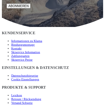
ABONNIEREN
KUNDENSERVICE
Informationen zu Klarna
Bindungsmontage
Kontakt
Skiservice Information
Zahlungsarten
Skiservice Preise
EINSTELLUNGEN & DATENSCHUTZ
Datenschutzhinweise
Cookie Einstellungen
PRODUKTE & SUPPORT
Lexikon
Retoure / Rücksendung
Versand Schweiz