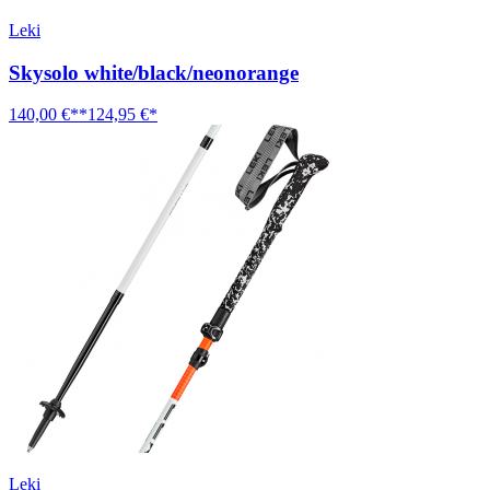
Leki
Skysolo white/black/neonorange
140,00 €**
124,95 €*
Leki