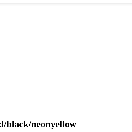
d/black/neonyellow