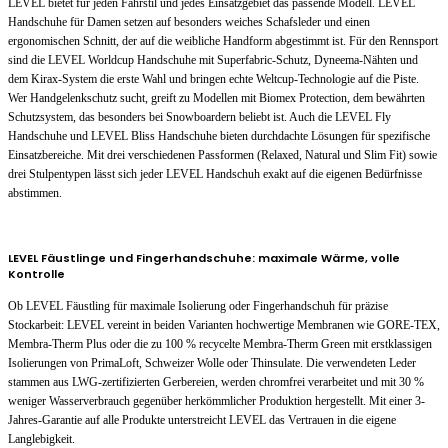
LEVEL bietet für jeden Fahrstil und jedes Einsatzgebiet das passende Modell. LEVEL
Handschuhe für Damen setzen auf besonders weiches Schafsleder und einen
ergonomischen Schnitt, der auf die weibliche Handform abgestimmt ist. Für den Rennsport
sind die LEVEL Worldcup Handschuhe mit Superfabric-Schutz, Dyneema-Nähten und
dem Kirax-System die erste Wahl und bringen echte Weltcup-Technologie auf die Piste.
Wer Handgelenkschutz sucht, greift zu Modellen mit Biomex Protection, dem bewährten
Schutzsystem, das besonders bei Snowboardern beliebt ist. Auch die LEVEL Fly
Handschuhe und LEVEL Bliss Handschuhe bieten durchdachte Lösungen für spezifische
Einsatzbereiche. Mit drei verschiedenen Passformen (Relaxed, Natural und Slim Fit) sowie
drei Stulpentypen lässt sich jeder LEVEL Handschuh exakt auf die eigenen Bedürfnisse
abstimmen.
LEVEL Fäustlinge und Fingerhandschuhe: maximale Wärme, volle
Kontrolle
Ob LEVEL Fäustling für maximale Isolierung oder Fingerhandschuh für präzise
Stockarbeit: LEVEL vereint in beiden Varianten hochwertige Membranen wie GORE-TEX,
Membra-Therm Plus oder die zu 100 % recycelte Membra-Therm Green mit erstklassigen
Isolierungen von PrimaLoft, Schweizer Wolle oder Thinsulate. Die verwendeten Leder
stammen aus LWG-zertifizierten Gerbereien, werden chromfrei verarbeitet und mit 30 %
weniger Wasserverbrauch gegenüber herkömmlicher Produktion hergestellt. Mit einer 3-
Jahres-Garantie auf alle Produkte unterstreicht LEVEL das Vertrauen in die eigene
Langlebigkeit.