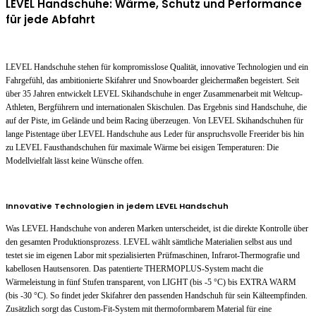
LEVEL Handschuhe: Wärme, Schutz und Performance
für jede Abfahrt
LEVEL Handschuhe stehen für kompromisslose Qualität, innovative Technologien und ein
Fahrgefühl, das ambitionierte Skifahrer und Snowboarder gleichermaßen begeistert. Seit
über 35 Jahren entwickelt LEVEL Skihandschuhe in enger Zusammenarbeit mit Weltcup-
Athleten, Bergführern und internationalen Skischulen. Das Ergebnis sind Handschuhe, die
auf der Piste, im Gelände und beim Racing überzeugen. Von LEVEL Skihandschuhen für
lange Pistentage über LEVEL Handschuhe aus Leder für anspruchsvolle Freerider bis hin
zu LEVEL Fausthandschuhen für maximale Wärme bei eisigen Temperaturen: Die
Modellvielfalt lässt keine Wünsche offen.
Innovative Technologien in jedem LEVEL Handschuh
Was LEVEL Handschuhe von anderen Marken unterscheidet, ist die direkte Kontrolle über
den gesamten Produktionsprozess. LEVEL wählt sämtliche Materialien selbst aus und
testet sie im eigenen Labor mit spezialisierten Prüfmaschinen, Infrarot-Thermografie und
kabellosen Hautsensoren. Das patentierte THERMOPLUS-System macht die
Wärmeleistung in fünf Stufen transparent, von LIGHT (bis -5 °C) bis EXTRA WARM
(bis -30 °C). So findet jeder Skifahrer den passenden Handschuh für sein Kälteempfinden.
Zusätzlich sorgt das Custom-Fit-System mit thermoformbarem Material für eine