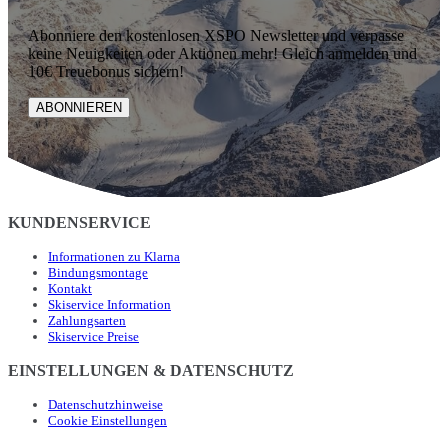
Abonniere den kostenlosen XSPO Newsletter und verpasse
keine Neuigkeiten oder Aktionen mehr! Gleich anmelden und
10€ Treuebonus sichern!
ABONNIEREN
KUNDENSERVICE
Informationen zu Klarna
Bindungsmontage
Kontakt
Skiservice Information
Zahlungsarten
Skiservice Preise
EINSTELLUNGEN & DATENSCHUTZ
Datenschutzhinweise
Cookie Einstellungen