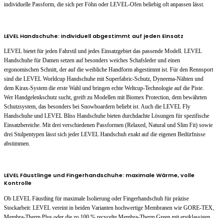
individuelle Passform, die sich per Föhn oder LEVEL-Ofen beliebig oft anpassen lässt.
LEVEL Handschuhe: individuell abgestimmt auf jeden Einsatz
LEVEL bietet für jeden Fahrstil und jedes Einsatzgebiet das passende Modell. LEVEL
Handschuhe für Damen setzen auf besonders weiches Schafsleder und einen
ergonomischen Schnitt, der auf die weibliche Handform abgestimmt ist. Für den Rennsport
sind die LEVEL Worldcup Handschuhe mit Superfabric-Schutz, Dyneema-Nähten und
dem Kirax-System die erste Wahl und bringen echte Weltcup-Technologie auf die Piste.
Wer Handgelenkschutz sucht, greift zu Modellen mit Biomex Protection, dem bewährten
Schutzsystem, das besonders bei Snowboardern beliebt ist. Auch die LEVEL Fly
Handschuhe und LEVEL Bliss Handschuhe bieten durchdachte Lösungen für spezifische
Einsatzbereiche. Mit drei verschiedenen Passformen (Relaxed, Natural und Slim Fit) sowie
drei Stulpentypen lässt sich jeder LEVEL Handschuh exakt auf die eigenen Bedürfnisse
abstimmen.
LEVEL Fäustlinge und Fingerhandschuhe: maximale Wärme, volle
Kontrolle
Ob LEVEL Fäustling für maximale Isolierung oder Fingerhandschuh für präzise
Stockarbeit: LEVEL vereint in beiden Varianten hochwertige Membranen wie GORE-TEX,
Membra-Therm Plus oder die zu 100 % recycelte Membra-Therm Green mit erstklassigen