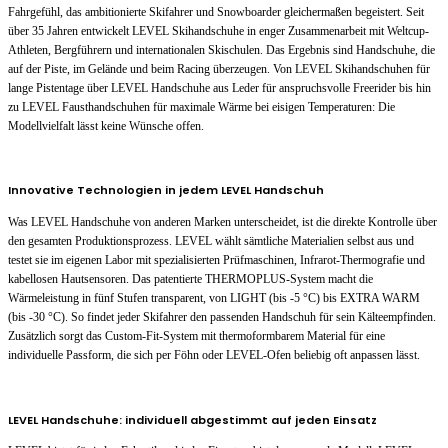
Fahrgefühl, das ambitionierte Skifahrer und Snowboarder gleichermaßen begeistert. Seit
über 35 Jahren entwickelt LEVEL Skihandschuhe in enger Zusammenarbeit mit Weltcup-
Athleten, Bergführern und internationalen Skischulen. Das Ergebnis sind Handschuhe, die
auf der Piste, im Gelände und beim Racing überzeugen. Von LEVEL Skihandschuhen für
lange Pistentage über LEVEL Handschuhe aus Leder für anspruchsvolle Freerider bis hin
zu LEVEL Fausthandschuhen für maximale Wärme bei eisigen Temperaturen: Die
Modellvielfalt lässt keine Wünsche offen.
Innovative Technologien in jedem LEVEL Handschuh
Was LEVEL Handschuhe von anderen Marken unterscheidet, ist die direkte Kontrolle über
den gesamten Produktionsprozess. LEVEL wählt sämtliche Materialien selbst aus und
testet sie im eigenen Labor mit spezialisierten Prüfmaschinen, Infrarot-Thermografie und
kabellosen Hautsensoren. Das patentierte THERMOPLUS-System macht die
Wärmeleistung in fünf Stufen transparent, von LIGHT (bis -5 °C) bis EXTRA WARM
(bis -30 °C). So findet jeder Skifahrer den passenden Handschuh für sein Kälteempfinden.
Zusätzlich sorgt das Custom-Fit-System mit thermoformbarem Material für eine
individuelle Passform, die sich per Föhn oder LEVEL-Ofen beliebig oft anpassen lässt.
LEVEL Handschuhe: individuell abgestimmt auf jeden Einsatz