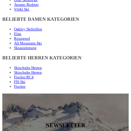
Atomic Redster
Völkl Ski
BELIEBTE DAMEN KATEGORIEN
Oakley Skibrillen
Elan
Rossignol
All Mountain Ski
Skiausrüstung
BELIEBTE HERREN KATEGORIEN
Skischuhe Herren
Skischuhe Herren
Fischer RC4
FIS Ski
Fischer
NEWSLETTER