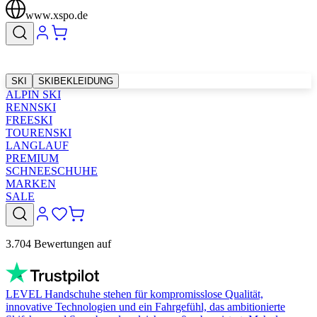
www.xspo.de
SKI
SKIBEKLEIDUNG
ALPIN SKI
RENNSKI
FREESKI
TOURENSKI
LANGLAUF
PREMIUM
SCHNEESCHUHE
MARKEN
SALE
3.704 Bewertungen auf
LEVEL Handschuhe stehen für kompromisslose Qualität,
innovative Technologien und ein Fahrgefühl, das ambitionierte