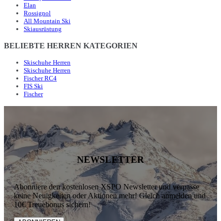
Elan
Rossignol
All Mountain Ski
Skiausrüstung
BELIEBTE HERREN KATEGORIEN
Skischuhe Herren
Skischuhe Herren
Fischer RC4
FIS Ski
Fischer
NEWSLETTER
Abonniere den kostenlosen XSPO Newsletter und verpasse
keine Neuigkeiten oder Aktionen mehr! Gleich anmelden und
10€ Treuebonus sichern!