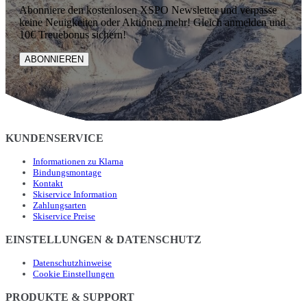
Abonniere den kostenlosen XSPO Newsletter und verpasse
keine Neuigkeiten oder Aktionen mehr! Gleich anmelden und
10€ Treuebonus sichern!
ABONNIEREN
KUNDENSERVICE
Informationen zu Klarna
Bindungsmontage
Kontakt
Skiservice Information
Zahlungsarten
Skiservice Preise
EINSTELLUNGEN & DATENSCHUTZ
Datenschutzhinweise
Cookie Einstellungen
PRODUKTE & SUPPORT