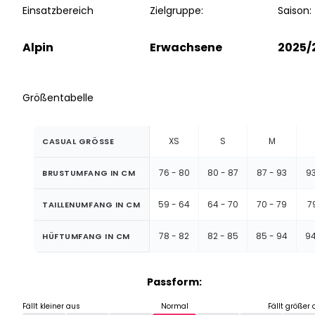
Einsatzbereich
Zielgruppe:
Saison:
Alpin
Erwachsene
2025/
Größentabelle
XS
S
M
CASUAL GRÖSSE
76 - 80
80 - 87
87 - 93
93
BRUSTUMFANG IN CM
59 - 64
64 - 70
70 - 79
7
TAILLENUMFANG IN CM
78 - 82
82 - 85
85 - 94
94
HÜFTUMFANG IN CM
Passform:
Fällt kleiner aus
Normal
Fällt größer