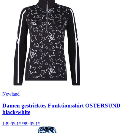
Newland
Damen gestricktes Funktionsshirt ÖSTERSUND
black/white
139,95 €**
89,95 €*