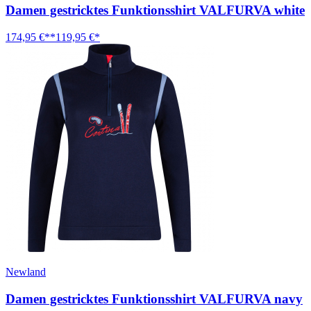
Damen gestricktes Funktionsshirt VALFURVA white
174,95 €**
119,95 €*
Newland
Damen gestricktes Funktionsshirt VALFURVA navy