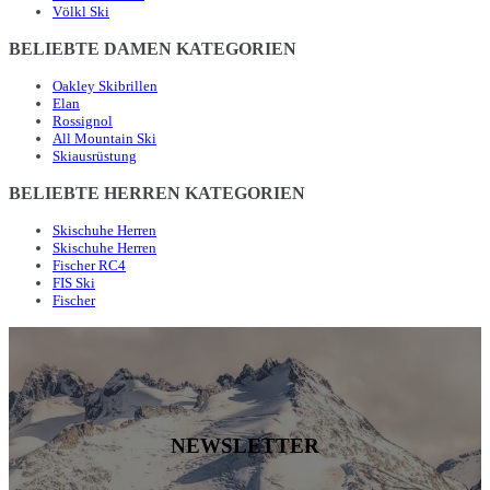
Völkl Ski
BELIEBTE DAMEN KATEGORIEN
Oakley Skibrillen
Elan
Rossignol
All Mountain Ski
Skiausrüstung
BELIEBTE HERREN KATEGORIEN
Skischuhe Herren
Skischuhe Herren
Fischer RC4
FIS Ski
Fischer
NEWSLETTER