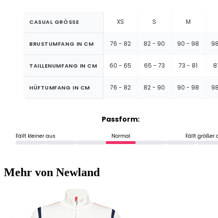
XS
S
M
CASUAL GRÖSSE
76 - 82
82 - 90
90 - 98
98
BRUSTUMFANG IN CM
60 - 65
65 - 73
73 - 81
8
TAILLENUMFANG IN CM
76 - 82
82 - 90
90 - 98
98
HÜFTUMFANG IN CM
Passform:
Fällt kleiner aus
Normal
Fällt größer
Mehr von Newland