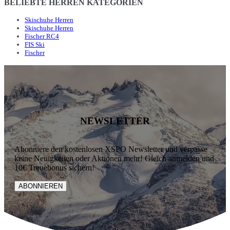
BELIEBTE HERREN KATEGORIEN
Skischuhe Herren
Skischuhe Herren
Fischer RC4
FIS Ski
Fischer
NEWSLETTER
Abonniere den kostenlosen XSPO Newsletter und verpasse
keine Neuigkeiten oder Aktionen mehr! Gleich anmelden und
10€ Treuebonus sichern!
ABONNIEREN