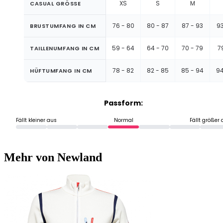
XS
S
M
CASUAL GRÖSSE
76 - 80
80 - 87
87 - 93
93
BRUSTUMFANG IN CM
59 - 64
64 - 70
70 - 79
7
TAILLENUMFANG IN CM
78 - 82
82 - 85
85 - 94
94
HÜFTUMFANG IN CM
Passform:
Fällt kleiner aus
Normal
Fällt größer
Mehr von Newland