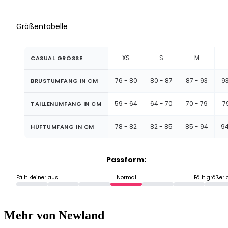
Größentabelle
XS
S
M
CASUAL GRÖSSE
76 - 80
80 - 87
87 - 93
93
BRUSTUMFANG IN CM
59 - 64
64 - 70
70 - 79
7
TAILLENUMFANG IN CM
78 - 82
82 - 85
85 - 94
94
HÜFTUMFANG IN CM
Passform:
Fällt kleiner aus
Normal
Fällt größer
Mehr von Newland