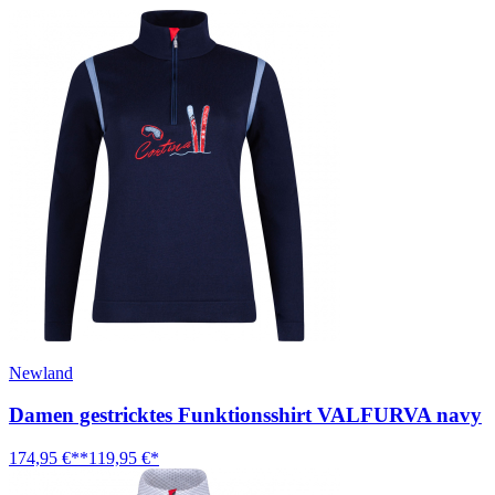
Newland
Damen gestricktes Funktionsshirt VALFURVA navy
174,95 €**
119,95 €*