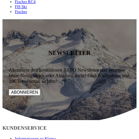
Fischer RC4
FIS Ski
Fischer
NEWSLETTER
Abonniere den kostenlosen XSPO Newsletter und verpasse
keine Neuigkeiten oder Aktionen mehr! Gleich anmelden und
10€ Treuebonus sichern!
ABONNIEREN
KUNDENSERVICE
Informationen zu Klarna