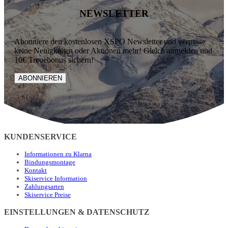
NEWSLETTER
Abonniere den kostenlosen XSPO Newsletter und verpasse
keine Neuigkeiten oder Aktionen mehr! Gleich anmelden und
10€ Treuebonus sichern!
ABONNIEREN
KUNDENSERVICE
Informationen zu Klarna
Bindungsmontage
Kontakt
Skiservice Information
Zahlungsarten
Skiservice Preise
EINSTELLUNGEN & DATENSCHUTZ