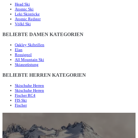
Head Ski
Atomic Ski
Leki Skistöcke
Atomic Redster
Völkl Ski
BELIEBTE DAMEN KATEGORIEN
Oakley Skibrillen
Elan
Rossignol
All Mountain Ski
Skiausrüstung
BELIEBTE HERREN KATEGORIEN
Skischuhe Herren
Skischuhe Herren
Fischer RC4
FIS Ski
Fischer