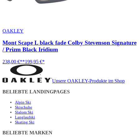
OAKLEY
Mont Scape L black fade Colby Stevenson Signature
/ Prizm Black Iridium
238,00 €**
199,95 €*
Unsere OAKLEY-Produkte im Shop
BELIEBTE LANDINGPAGES
Alpin Ski
Skischuhe
Slalom Ski
Langlaufski
Skating Ski
BELIEBTE MARKEN