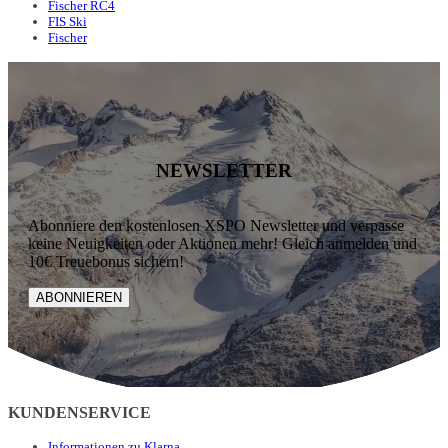
Fischer RC4
FIS Ski
Fischer
NEWSLETTER
Abonniere den kostenlosen XSPO Newsletter und verpasse
keine Neuigkeiten oder Aktionen mehr! Gleich anmelden und
10€ Treuebonus sichern!
ABONNIEREN
KUNDENSERVICE
Informationen zu Klarna