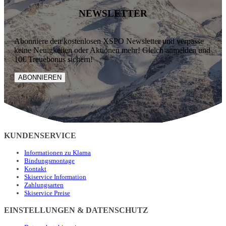
NEWSLETTER
Abonniere den kostenlosen XSPO Newsletter und verpasse
keine Neuigkeiten oder Aktionen mehr! Gleich anmelden und
10€ Treuebonus sichern!
ABONNIEREN
KUNDENSERVICE
Informationen zu Klarna
Bindungsmontage
Kontakt
Skiservice Information
Zahlungsarten
Skiservice Preise
EINSTELLUNGEN & DATENSCHUTZ