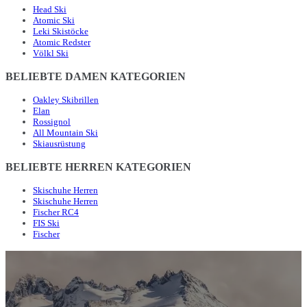
Head Ski
Atomic Ski
Leki Skistöcke
Atomic Redster
Völkl Ski
BELIEBTE DAMEN KATEGORIEN
Oakley Skibrillen
Elan
Rossignol
All Mountain Ski
Skiausrüstung
BELIEBTE HERREN KATEGORIEN
Skischuhe Herren
Skischuhe Herren
Fischer RC4
FIS Ski
Fischer