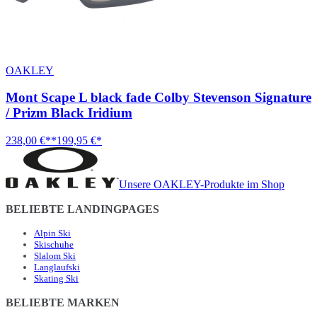
OAKLEY
Mont Scape L black fade Colby Stevenson Signature
/ Prizm Black Iridium
238,00 €**
199,95 €*
Unsere OAKLEY-Produkte im Shop
BELIEBTE LANDINGPAGES
Alpin Ski
Skischuhe
Slalom Ski
Langlaufski
Skating Ski
BELIEBTE MARKEN