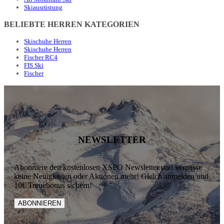
Skiausrüstung
BELIEBTE HERREN KATEGORIEN
Skischuhe Herren
Skischuhe Herren
Fischer RC4
FIS Ski
Fischer
NEWSLETTER
Abonniere den kostenlosen XSPO Newsletter und verpasse
keine Neuigkeiten oder Aktionen mehr! Gleich anmelden und
10€ Treuebonus sichern!
ABONNIEREN