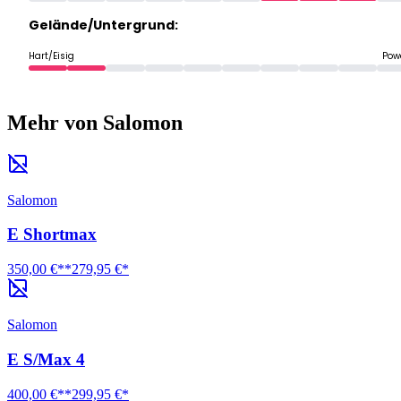
Gelände/Untergrund:
Hart/Eisig
Pow
Mehr von Salomon
Salomon
E Shortmax
350,00 €**
279,95 €*
Salomon
E S/Max 4
400,00 €**
299,95 €*