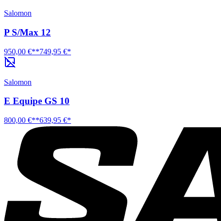
Salomon
P S/Max 12
950,00 €**
749,95 €*
Salomon
E Equipe GS 10
800,00 €**
639,95 €*