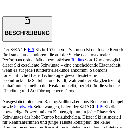
BESCHREIBUNG
Der S/RACE
FIS
SL in 155 cm von Salomon ist der ideale Rennski
für Damen und Junioren, die auf der Suche nach maximaler
Performance sind. Mit einem präzisen
Radius
von 12 m ermöglicht
dieser Ski exzellente Schwünge – eine entscheidende Eigenschaft,
wenn es auf jede Hundertstelsekunde ankommt. Salomons
fortschrittliche Blade-Technologie gewährleistet eine
beeindruckende Stabilität und Kraft, während der Ski gleichzeitig
lebhaft und schnell in der Reaktion bleibt, perfekt für die schnelle
Einleitung und Ausführung enger Turns.
Ausgestattet mit einem Racing-Vollholzkern aus Buche und Pappel
sowie
Sandwich
-Seitenwangen, liefert der S/RACE
FIS
SL die
notwendige Power und den Kantengrip, um in jeder Phase des
Schwunges das hohe Tempo beizubehalten. Dieser Ski ist speziell
für Rennfahrerinnen und junge Talente konzipiert, die keine
Kompromisse bei ihrer Ausrüstung eingehen möchten und stets nach