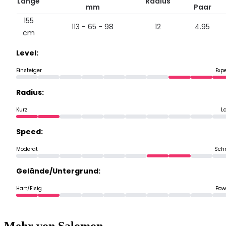
Länge
Radius
mm
Paar
155
113 - 65 - 98
12
4.95
cm
Level:
Einsteiger
Exp
Radius:
Kurz
L
Speed:
Moderat
Schn
Gelände/Untergrund:
Hart/Eisig
Pow
Mehr von Salomon