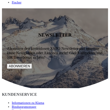
Fischer
NEWSLETTER
Abonniere den kostenlosen XSPO Newsletter und verpasse
keine Neuigkeiten oder Aktionen mehr! Gleich anmelden und
10€ Treuebonus sichern!
ABONNIEREN
KUNDENSERVICE
Informationen zu Klarna
Bindungsmontage