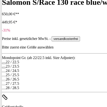
Salomon S/Race 130 race blue/w
650,00 €**
449,95 €*
-31%
Preise inkl. gesetzlicher MwSt. -
versandkostenfrei
Bitte zuerst eine Größe auswählen
Mondopoint Gr. (ab 22/22.5 inkl. Size Adjuster):
22 / 22.5
23 / 23.5
24 / 24.5
25 / 25.5
26 / 26.5
27 / 27.5
28 / 28.5
Größentabelle