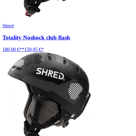
Shred
Totality Noshock club flash
180,00 €**
159,95 €*