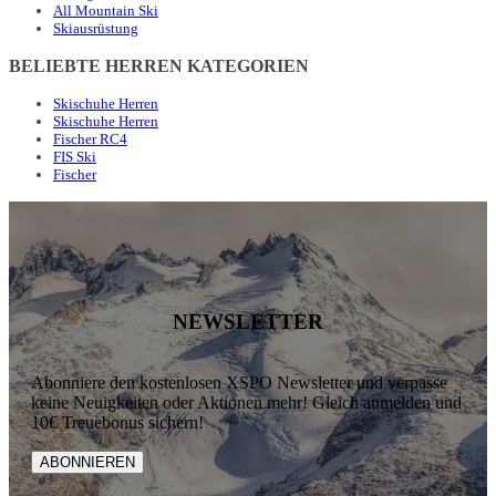
All Mountain Ski
Skiausrüstung
BELIEBTE HERREN KATEGORIEN
Skischuhe Herren
Skischuhe Herren
Fischer RC4
FIS Ski
Fischer
NEWSLETTER
Abonniere den kostenlosen XSPO Newsletter und verpasse
keine Neuigkeiten oder Aktionen mehr! Gleich anmelden und
10€ Treuebonus sichern!
ABONNIEREN