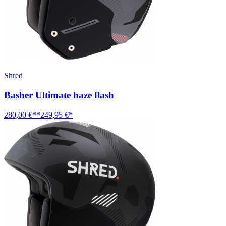
Shred
Basher Ultimate haze flash
280,00 €**
249,95 €*