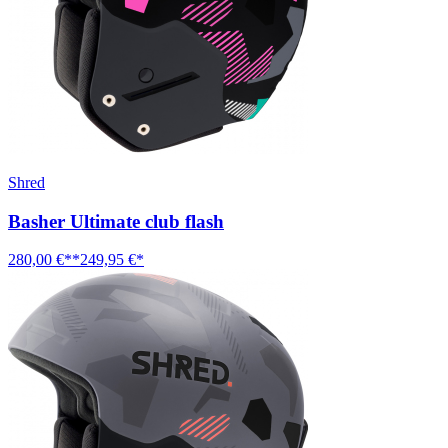
Shred
Basher Ultimate club flash
280,00 €**
249,95 €*