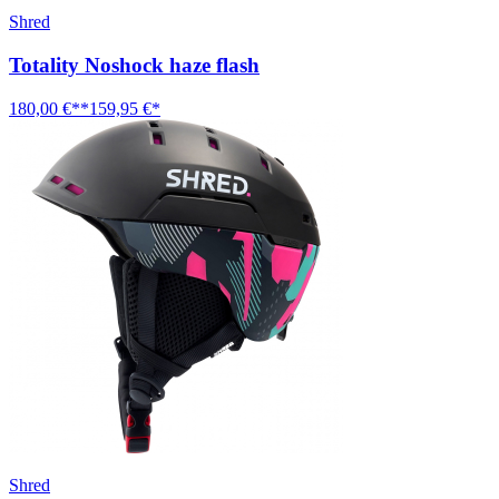
Shred
Totality Noshock haze flash
180,00 €**
159,95 €*
Shred