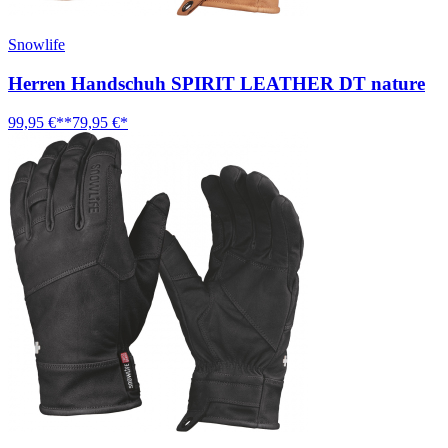
Snowlife
Herren Handschuh SPIRIT LEATHER DT nature
99,95 €**
79,95 €*