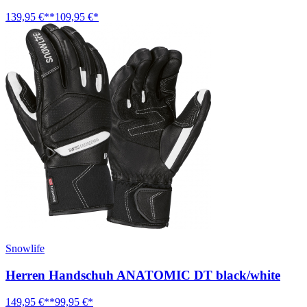
139,95 €**
109,95 €*
Snowlife
Herren Handschuh ANATOMIC DT black/white
149,95 €**
99,95 €*