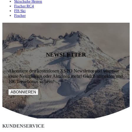
Skischuhe Herren
Fischer RC4
FIS Ski
Fischer
NEWSLETTER
Abonniere den kostenlosen XSPO Newsletter und verpasse
keine Neuigkeiten oder Aktionen mehr! Gleich anmelden und
10€ Treuebonus sichern!
ABONNIEREN
KUNDENSERVICE