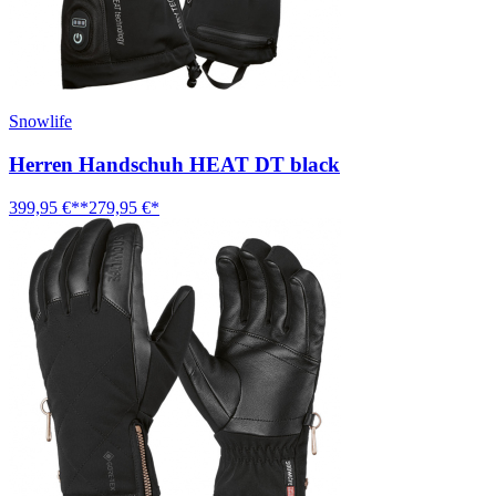
Snowlife
Herren Handschuh HEAT DT black
399,95 €**
279,95 €*