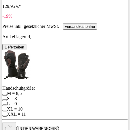
129,95 €*
-19%
Preise inkl. gesetzlicher MwSt. -
versandkostenfrei
Artikel lagernd,
Lieferzeiten
Handschuhgröße:
M = 8,5
S = 8
L = 9
XL = 10
XXL = 11
1
IN DEN WARENKORB