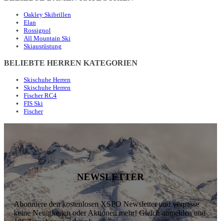
Oakley Skibrillen
Elan
Rossignol
All Mountain Ski
Skiausrüstung
BELIEBTE HERREN KATEGORIEN
Skischuhe Herren
Skischuhe Herren
Fischer RC4
FIS Ski
Fischer
NEWSLETTER
Abonniere den kostenlosen XSPO Newsletter und verpasse
keine Neuigkeiten oder Aktionen mehr! Gleich anmelden und