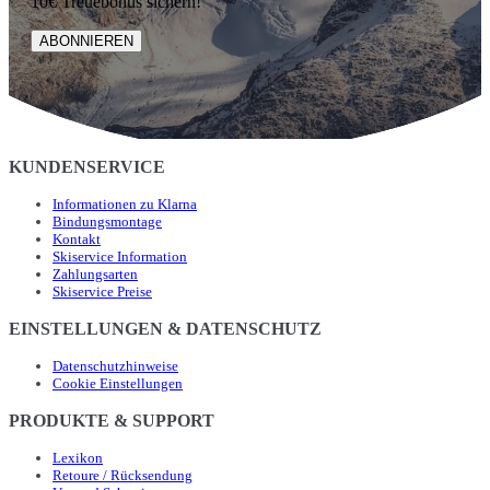
10€ Treuebonus sichern!
ABONNIEREN
KUNDENSERVICE
Informationen zu Klarna
Bindungsmontage
Kontakt
Skiservice Information
Zahlungsarten
Skiservice Preise
EINSTELLUNGEN & DATENSCHUTZ
Datenschutzhinweise
Cookie Einstellungen
PRODUKTE & SUPPORT
Lexikon
Retoure / Rücksendung