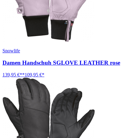
Snowlife
Damen Handschuh SGLOVE LEATHER rose
139,95 €**
109,95 €*