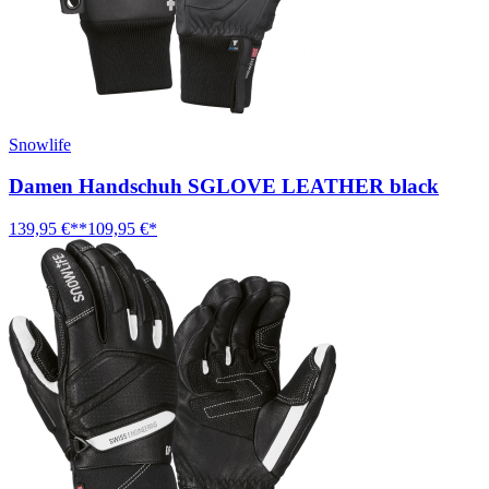
Snowlife
Damen Handschuh SGLOVE LEATHER black
139,95 €**
109,95 €*