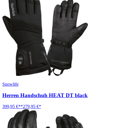
Snowlife
Herren Handschuh HEAT DT black
399,95 €**
279,95 €*