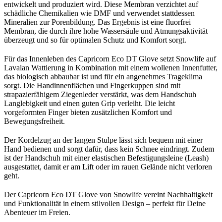
entwickelt und produziert wird. Diese Membran verzichtet auf
schädliche Chemikalien wie DMF und verwendet stattdessen
Mineralien zur Porenbildung. Das Ergebnis ist eine fluorfrei
Membran, die durch ihre hohe Wassersäule und Atmungsaktivität
überzeugt und so für optimalen Schutz und Komfort sorgt.
Für das Innenleben des Capricorn Eco DT Glove setzt Snowlife auf
Lavalan Wattierung in Kombination mit einem wollenen Innenfutter,
das biologisch abbaubar ist und für ein angenehmes Trageklima
sorgt. Die Handinnenflächen und Fingerkuppen sind mit
strapazierfähigem Ziegenleder verstärkt, was dem Handschuh
Langlebigkeit und einen guten Grip verleiht. Die leicht
vorgeformten Finger bieten zusätzlichen Komfort und
Bewegungsfreiheit.
Der Kordelzug an der langen Stulpe lässt sich bequem mit einer
Hand bedienen und sorgt dafür, dass kein Schnee eindringt. Zudem
ist der Handschuh mit einer elastischen Befestigungsleine (Leash)
ausgestattet, damit er am Lift oder im rauen Gelände nicht verloren
geht.
Der Capricorn Eco DT Glove von Snowlife vereint Nachhaltigkeit
und Funktionalität in einem stilvollen Design – perfekt für Deine
Abenteuer im Freien.