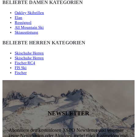
BELIEBTE DAMEN KATEGORIEN
Oakley Skibrillen
Elan
Rossignol
All Mountain Ski
Skiausrüstung
BELIEBTE HERREN KATEGORIEN
Skischuhe Herren
Skischuhe Herren
Fischer RC4
FIS Ski
Fischer
NEWSLETTER
Abonniere den kostenlosen XSPO Newsletter und verpasse
keine Neuigkeiten oder Aktionen mehr! Gleich anmelden und