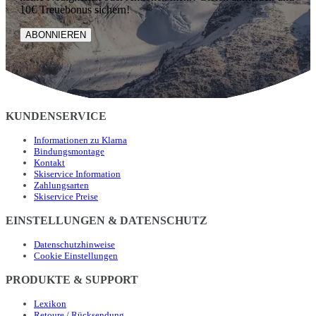
10€ Treuebonus sichern!
ABONNIEREN
KUNDENSERVICE
Informationen zu Klarna
Bindungsmontage
Kontakt
Skiservice Information
Zahlungsarten
Skiservice Preise
EINSTELLUNGEN & DATENSCHUTZ
Datenschutzhinweise
Cookie Einstellungen
PRODUKTE & SUPPORT
Lexikon
Retoure / Rücksendung