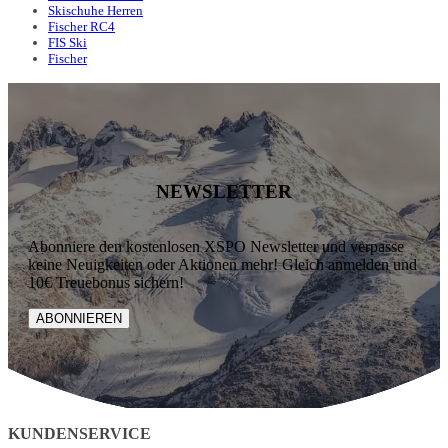
Skischuhe Herren
Fischer RC4
FIS Ski
Fischer
NEWSLETTER
Abonniere den kostenlosen XSPO Newsletter und verpasse
keine Neuigkeiten oder Aktionen mehr! Gleich anmelden und
10€ Treuebonus sichern!
ABONNIEREN
KUNDENSERVICE