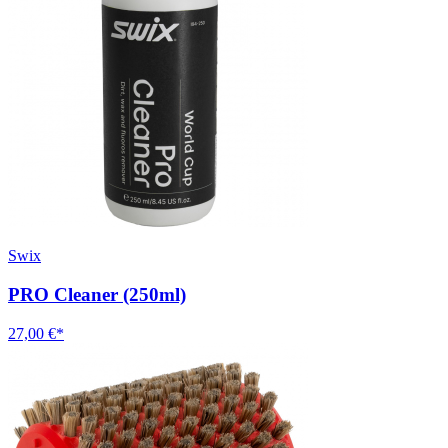
Swix
PRO Cleaner (250ml)
27,00 €*