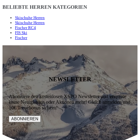
BELIEBTE HERREN KATEGORIEN
Skischuhe Herren
Skischuhe Herren
Fischer RC4
FIS Ski
Fischer
NEWSLETTER
Abonniere den kostenlosen XSPO Newsletter und verpasse
keine Neuigkeiten oder Aktionen mehr! Gleich anmelden und
10€ Treuebonus sichern!
ABONNIEREN