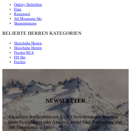
Oakley Skibrillen
Elan
Rossignol
All Mountain Ski
Skiausrüstung
BELIEBTE HERREN KATEGORIEN
Skischuhe Herren
Skischuhe Herren
Fischer RC4
FIS Ski
Fischer
NEWSLETTER
Abonniere den kostenlosen XSPO Newsletter und verpasse
keine Neuigkeiten oder Aktionen mehr! Gleich anmelden und
10€ Treuebonus sichern!