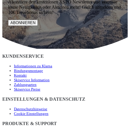
Abonniere den kostenlosen XSPO Newsletter und verpasse
keine Neuigkeiten oder Aktionen mehr! Gleich anmelden und
10€ Treuebonus sichern!
ABONNIEREN
KUNDENSERVICE
Informationen zu Klarna
Bindungsmontage
Kontakt
Skiservice Information
Zahlungsarten
Skiservice Preise
EINSTELLUNGEN & DATENSCHUTZ
Datenschutzhinweise
Cookie Einstellungen
PRODUKTE & SUPPORT