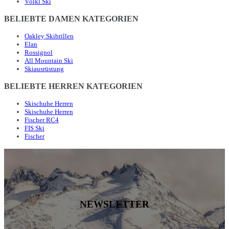
Völkl Ski
BELIEBTE DAMEN KATEGORIEN
Oakley Skibrillen
Elan
Rossignol
All Mountain Ski
Skiausrüstung
BELIEBTE HERREN KATEGORIEN
Skischuhe Herren
Skischuhe Herren
Fischer RC4
FIS Ski
Fischer
NEWSLETTER