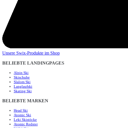
Unsere Swix-Produkte im Shop
BELIEBTE LANDINGPAGES
Alpin Ski
Skischuhe
Slalom Ski
Langlaufski
Skating Ski
BELIEBTE MARKEN
Head Ski
Atomic Ski
Leki Skistöcke
Atomic Redster