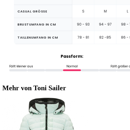
S
M
L
CASUAL GRÖSSE
90 - 93
94 - 97
98 - 
BRUSTUMFANG IN CM
78 - 81
82 -85
86 -
TAILLENUMFANG IN CM
Passform:
Fällt kleiner aus
Normal
Fällt größer
Mehr von Toni Sailer