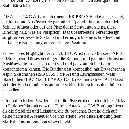
das perfekte Werkzeug für jeden Freeskier, der Vielseitigkeit und
Stabilität schätzt.
Die Attack 14 GW ist mit der neuen FR PRO 3 Backe ausgestattet,
die konstante Auslösewerte garantiert. Egal ob du durch den tiefen
Schnee pflügst oder auf der Piste deine Schwünge ziehst, diese
Bindung hält, was sie verspricht. Das überarbeitete Fersendesign
sorgt für verbesserte Stabilität und ermöglicht eine schnellere und
einfachere Einstellung in der offenen Position.
Ein weiteres Highlight der Attack 14 GW ist das verbesserte AFD
Gleitelement. Dieses verringert die Reibung und garantiert konstante
Auslösewerte, sodass du dich voll und ganz auf deine Fahrt
konzentrieren kannst. Die Bindung ist kompatibel mit Erwachsenen
Alpin Skischuhen (ISO 5355 TYP A) und Erwachsenen Walk
Skischuhen (ISO 23223 TYP A). Dank des innovativen AFD lässt
sich der Backen mühelos auf unterschiedliche Schuhsohlenhöhen
einstellen.
Ob du durch den Powder surfst, die Piste eroberst oder deine Tricks
im Park perfektionierst – die Tyrolia Attack 14 GW Bindung bietet
dir die Stabilität und Leistung, die du brauchst. Bereite dich auf
deine nächsten Abenteuer vor und erlebe, wie diese Bindung dein
Ski-Erlebnis auf ein neues Level hebt!