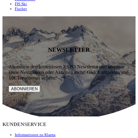
FIS Ski
Fischer
NEWSLETTER
Abonniere den kostenlosen XSPO Newsletter und verpasse
keine Neuigkeiten oder Aktionen mehr! Gleich anmelden und
10€ Treuebonus sichern!
ABONNIEREN
KUNDENSERVICE
Informationen zu Klarna