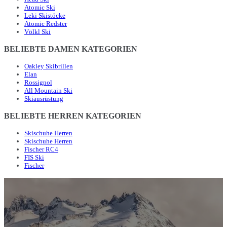
Atomic Ski
Leki Skistöcke
Atomic Redster
Völkl Ski
BELIEBTE DAMEN KATEGORIEN
Oakley Skibrillen
Elan
Rossignol
All Mountain Ski
Skiausrüstung
BELIEBTE HERREN KATEGORIEN
Skischuhe Herren
Skischuhe Herren
Fischer RC4
FIS Ski
Fischer