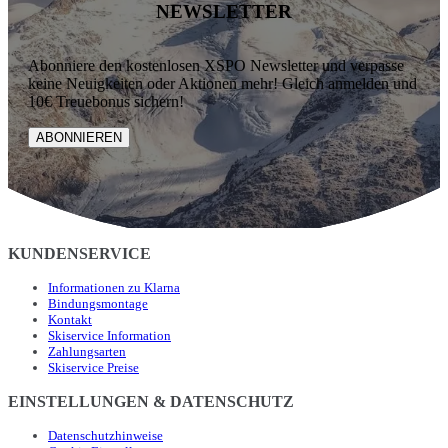
NEWSLETTER
Abonniere den kostenlosen XSPO Newsletter und verpasse
keine Neuigkeiten oder Aktionen mehr! Gleich anmelden und
10€ Treuebonus sichern!
ABONNIEREN
KUNDENSERVICE
Informationen zu Klarna
Bindungsmontage
Kontakt
Skiservice Information
Zahlungsarten
Skiservice Preise
EINSTELLUNGEN & DATENSCHUTZ
Datenschutzhinweise