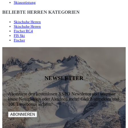
Skiausrüstung
BELIEBTE HERREN KATEGORIEN
Skischuhe Herren
Skischuhe Herren
Fischer RC4
FIS Ski
Fischer
NEWSLETTER
Abonniere den kostenlosen XSPO Newsletter und verpasse
keine Neuigkeiten oder Aktionen mehr! Gleich anmelden und
10€ Treuebonus sichern!
ABONNIEREN