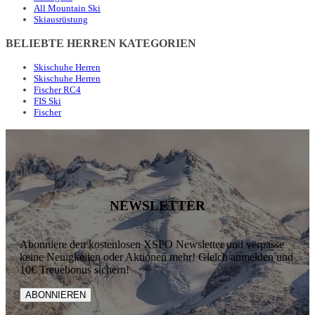
All Mountain Ski
Skiausrüstung
BELIEBTE HERREN KATEGORIEN
Skischuhe Herren
Skischuhe Herren
Fischer RC4
FIS Ski
Fischer
NEWSLETTER
Abonniere den kostenlosen XSPO Newsletter und verpasse
keine Neuigkeiten oder Aktionen mehr! Gleich anmelden und
10€ Treuebonus sichern!
ABONNIEREN