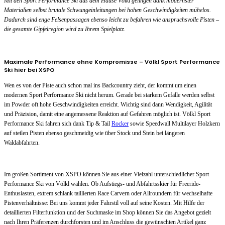
Mit den Sport Performance Ski aus dem Hause Völkl gelingen dank modernster
Materialien selbst brutale Schwungeinleitungen bei hohen Geschwindigkeiten mühelos.
Dadurch sind enge Felsenpassagen ebenso leicht zu befahren wie anspruchsvolle Pisten –
die gesamte Gipfelregion wird zu Ihrem Spielplatz.
Maximale Performance ohne Kompromisse – Völkl Sport Performance
Ski hier bei XSPO
Wen es von der Piste auch schon mal ins Backcountry zieht, der kommt um einen
modernen Sport Performance Ski nicht herum. Gerade bei starkem Gefälle werden selbst
im Powder oft hohe Geschwindigkeiten erreicht. Wichtig sind dann Wendigkeit, Agilität
und Präzision, damit eine angemessene Reaktion auf Gefahren möglich ist. Völkl Sport
Performance Ski fahren sich dank Tip & Tail
Rocker
sowie Speedwall Multilayer Holzkern
auf steilen Pisten ebenso geschmeidig wie über Stock und Stein bei längeren
Waldabfahrten.
Im großen Sortiment von XSPO können Sie aus einer Vielzahl unterschiedlicher Sport
Performance Ski von Völkl wählen. Ob Aufstiegs- und Abfahrtsskier für Freeride-
Enthusiasten, extrem schlank taillierten Race Carvern oder Allroundern für wechselhafte
Pistenverhältnisse: Bei uns kommt jeder Fahrstil voll auf seine Kosten. Mit Hilfe der
detaillierten Filterfunktion und der Suchmaske im Shop können Sie das Angebot gezielt
nach Ihren Präferenzen durchforsten und im Anschluss die gewünschten Artikel ganz