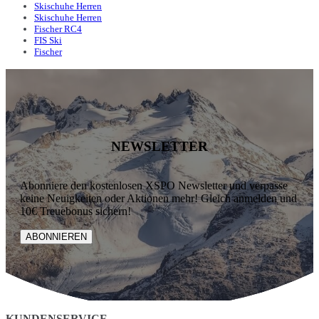
Skischuhe Herren
Skischuhe Herren
Fischer RC4
FIS Ski
Fischer
NEWSLETTER
Abonniere den kostenlosen XSPO Newsletter und verpasse
keine Neuigkeiten oder Aktionen mehr! Gleich anmelden und
10€ Treuebonus sichern!
ABONNIEREN
KUNDENSERVICE