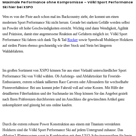
Maximale Performance ohne Kompromisse – Völkl Sport Performance
Ski hier bei XSPO
Wen es von der Piste auch schon mal ins Backcountry zieht, der kommt um einen
modernen Sport Performance Ski nicht herum. Gerade bei starkem Gefälle werden selbst
im Powder oft hohe Geschwindigkeiten erreicht. Wichtig sind dann Wendigkeit, Agilität
und Präzision, damit eine angemessene Reaktion auf Gefahren möglich ist. Völkl Sport
Performance Ski fahren sich dank Tip & Tail
Rocker
sowie Speedwall Multilayer Holzkern
auf steilen Pisten ebenso geschmeidig wie über Stock und Stein bei längeren
Waldabfahrten.
Im großen Sortiment von XSPO können Sie aus einer Vielzahl unterschiedlicher Sport
Performance Ski von Völkl wählen. Ob Aufstiegs- und Abfahrtsskier für Freeride-
Enthusiasten, extrem schlank taillierten Race Carvern oder Allroundern für wechselhafte
Pistenverhältnisse: Bei uns kommt jeder Fahrstil voll auf seine Kosten. Mit Hilfe der
detaillierten Filterfunktion und der Suchmaske im Shop können Sie das Angebot gezielt
nach Ihren Präferenzen durchforsten und im Anschluss die gewünschten Artikel ganz
unkompliziert und günstig bei uns online kaufen.
Durch die extrem robuste Power Konstruktion aus einem mit Titanium verstärkten
Holzkern sind die Völkl Sport Performance Ski auf jedem Untergrund zuhause. Das
rMotion2-Plattensystem sorgt in Kombination mit dem UVO-Schwingungstilger für beste