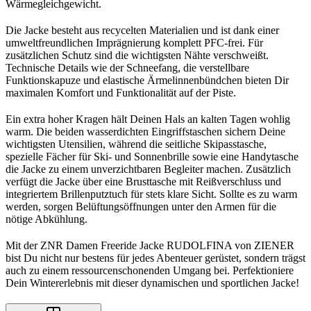
Wärmegleichgewicht.
Die Jacke besteht aus recycelten Materialien und ist dank einer
umweltfreundlichen Imprägnierung komplett PFC-frei. Für
zusätzlichen Schutz sind die wichtigsten Nähte verschweißt.
Technische Details wie der Schneefang, die verstellbare
Funktionskapuze und elastische Ärmelinnenbündchen bieten Dir
maximalen Komfort und Funktionalität auf der Piste.
Ein extra hoher Kragen hält Deinen Hals an kalten Tagen wohlig
warm. Die beiden wasserdichten Eingriffstaschen sichern Deine
wichtigsten Utensilien, während die seitliche Skipasstasche,
spezielle Fächer für Ski- und Sonnenbrille sowie eine Handytasche
die Jacke zu einem unverzichtbaren Begleiter machen. Zusätzlich
verfügt die Jacke über eine Brusttasche mit Reißverschluss und
integriertem Brillenputztuch für stets klare Sicht. Sollte es zu warm
werden, sorgen Belüftungsöffnungen unter den Armen für die
nötige Abkühlung.
Mit der ZNR Damen Freeride Jacke RUDOLFINA von ZIENER
bist Du nicht nur bestens für jedes Abenteuer gerüstet, sondern trägst
auch zu einem ressourcenschonenden Umgang bei. Perfektioniere
Dein Wintererlebnis mit dieser dynamischen und sportlichen Jacke!