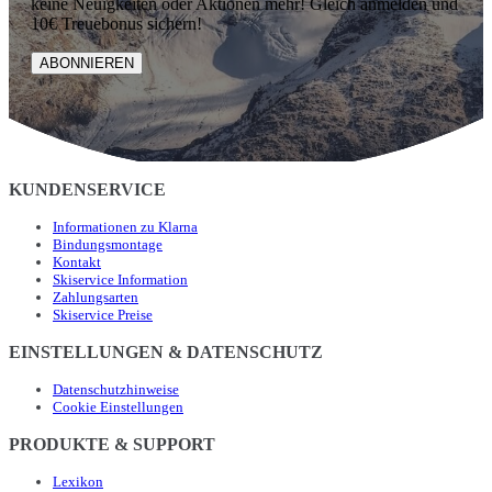
keine Neuigkeiten oder Aktionen mehr! Gleich anmelden und
10€ Treuebonus sichern!
ABONNIEREN
KUNDENSERVICE
Informationen zu Klarna
Bindungsmontage
Kontakt
Skiservice Information
Zahlungsarten
Skiservice Preise
EINSTELLUNGEN & DATENSCHUTZ
Datenschutzhinweise
Cookie Einstellungen
PRODUKTE & SUPPORT
Lexikon