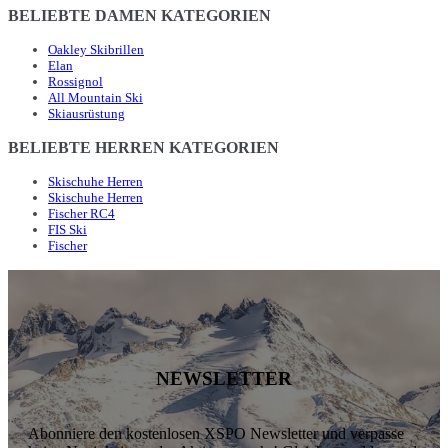
BELIEBTE DAMEN KATEGORIEN
Oakley Skibrillen
Elan
Rossignol
All Mountain Ski
Skiausrüstung
BELIEBTE HERREN KATEGORIEN
Skischuhe Herren
Skischuhe Herren
Fischer RC4
FIS Ski
Fischer
NEWSLETTER
Abonniere den kostenlosen XSPO Newsletter und verpasse