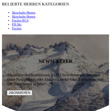
BELIEBTE HERREN KATEGORIEN
Skischuhe Herren
Skischuhe Herren
Fischer RC4
FIS Ski
Fischer
NEWSLETTER
Abonniere den kostenlosen XSPO Newsletter und verpasse
keine Neuigkeiten oder Aktionen mehr! Gleich anmelden und
10€ Treuebonus sichern!
ABONNIEREN