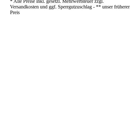
* Alle Preise inkl. gesetzl. Mehrwertsteuer zzgl.
Versandkosten und ggf. Sperrgutzuschlag - ** unser früherer
Preis