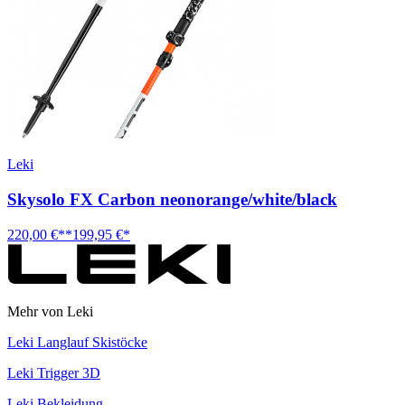
Leki
Skysolo FX Carbon neonorange/white/black
220,00 €**
199,95 €*
Mehr von Leki
Leki Langlauf Skistöcke
Leki Trigger 3D
Leki Bekleidung