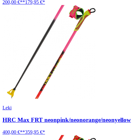
200,00 €**
179,95 €*
Leki
HRC Max FRT neonpink/neonorange/neonyellow
400,00 €**
359,95 €*