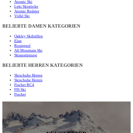
Atomic Ski
Leki Skistöcke
Atomic Redster
Völkl Ski
BELIEBTE DAMEN KATEGORIEN
Oakley Skibrillen
Elan
Rossignol
All Mountain Ski
Skiausrüstung
BELIEBTE HERREN KATEGORIEN
Skischuhe Herren
Skischuhe Herren
Fischer RC4
FIS Ski
Fischer