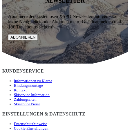
NEWSLETTER
Abonniere den kostenlosen XSPO Newsletter und verpasse
keine Neuigkeiten oder Aktionen mehr! Gleich anmelden und
10€ Treuebonus sichern!
ABONNIEREN
KUNDENSERVICE
Informationen zu Klarna
Bindungsmontage
Kontakt
Skiservice Information
Zahlungsarten
Skiservice Preise
EINSTELLUNGEN & DATENSCHUTZ
Datenschutzhinweise
Cookie Einstellungen