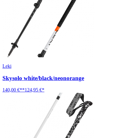
Leki
Skysolo white/black/neonorange
140,00 €**
124,95 €*