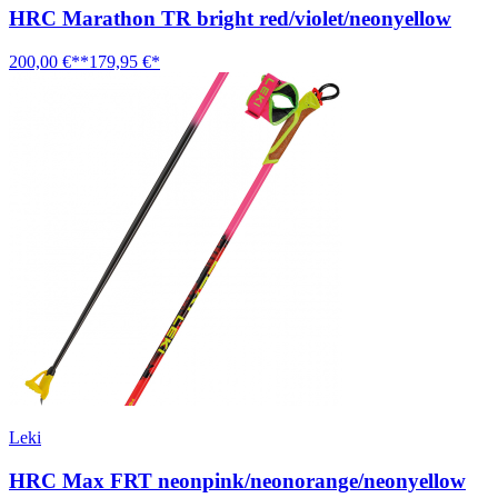
HRC Marathon TR bright red/violet/neonyellow
200,00 €**
179,95 €*
Leki
HRC Max FRT neonpink/neonorange/neonyellow