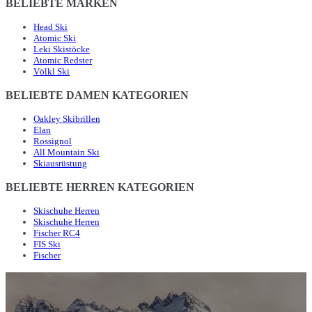
BELIEBTE MARKEN
Head Ski
Atomic Ski
Leki Skistöcke
Atomic Redster
Völkl Ski
BELIEBTE DAMEN KATEGORIEN
Oakley Skibrillen
Elan
Rossignol
All Mountain Ski
Skiausrüstung
BELIEBTE HERREN KATEGORIEN
Skischuhe Herren
Skischuhe Herren
Fischer RC4
FIS Ski
Fischer