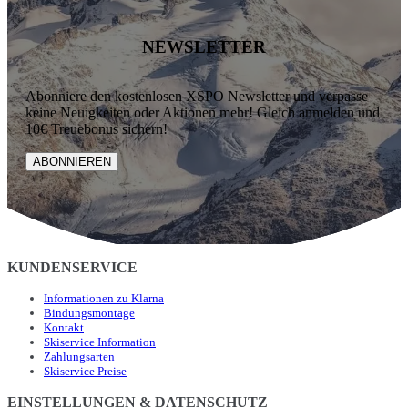
NEWSLETTER
Abonniere den kostenlosen XSPO Newsletter und verpasse
keine Neuigkeiten oder Aktionen mehr! Gleich anmelden und
10€ Treuebonus sichern!
ABONNIEREN
KUNDENSERVICE
Informationen zu Klarna
Bindungsmontage
Kontakt
Skiservice Information
Zahlungsarten
Skiservice Preise
EINSTELLUNGEN & DATENSCHUTZ