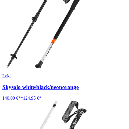
Leki
Skysolo white/black/neonorange
140,00 €**
124,95 €*