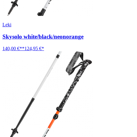
Leki
Skysolo white/black/neonorange
140,00 €**
124,95 €*