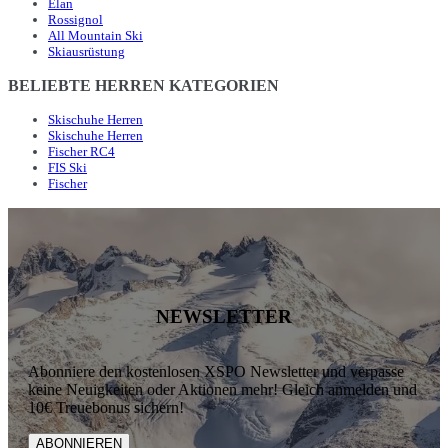
Elan
Rossignol
All Mountain Ski
Skiausrüstung
BELIEBTE HERREN KATEGORIEN
Skischuhe Herren
Skischuhe Herren
Fischer RC4
FIS Ski
Fischer
NEWSLETTER
Abonniere den kostenlosen XSPO Newsletter und verpasse
keine Neuigkeiten oder Aktionen mehr! Gleich anmelden und
10€ Treuebonus sichern!
ABONNIEREN