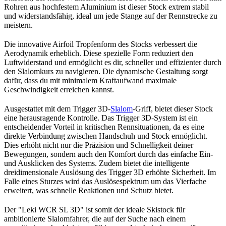
Rohren aus hochfestem Aluminium ist dieser Stock extrem stabil
und widerstandsfähig, ideal um jede Stange auf der Rennstrecke zu
meistern.
Die innovative Airfoil Tropfenform des Stocks verbessert die
Aerodynamik erheblich. Diese spezielle Form reduziert den
Luftwiderstand und ermöglicht es dir, schneller und effizienter durch
den Slalomkurs zu navigieren. Die dynamische Gestaltung sorgt
dafür, dass du mit minimalem Kraftaufwand maximale
Geschwindigkeit erreichen kannst.
Ausgestattet mit dem Trigger 3D-
Slalom
-Griff, bietet dieser Stock
eine herausragende Kontrolle. Das Trigger 3D-System ist ein
entscheidender Vorteil in kritischen Rennsituationen, da es eine
direkte Verbindung zwischen Handschuh und Stock ermöglicht.
Dies erhöht nicht nur die Präzision und Schnelligkeit deiner
Bewegungen, sondern auch den Komfort durch das einfache Ein-
und Ausklicken des Systems. Zudem bietet die intelligente
dreidimensionale Auslösung des Trigger 3D erhöhte Sicherheit. Im
Falle eines Sturzes wird das Auslösespektrum um das Vierfache
erweitert, was schnelle Reaktionen und Schutz bietet.
Der "Leki WCR SL 3D" ist somit der ideale Skistock für
ambitionierte Slalomfahrer, die auf der Suche nach einem