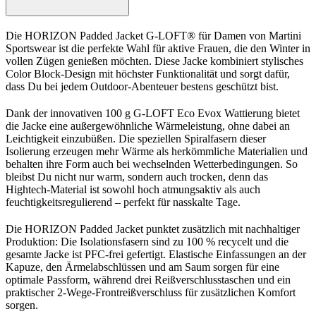
Die HORIZON Padded Jacket G-LOFT® für Damen von Martini
Sportswear ist die perfekte Wahl für aktive Frauen, die den Winter in
vollen Zügen genießen möchten. Diese Jacke kombiniert stylisches
Color Block-Design mit höchster Funktionalität und sorgt dafür,
dass Du bei jedem Outdoor-Abenteuer bestens geschützt bist.
Dank der innovativen 100 g G-LOFT Eco Evox Wattierung bietet
die Jacke eine außergewöhnliche Wärmeleistung, ohne dabei an
Leichtigkeit einzubüßen. Die speziellen Spiralfasern dieser
Isolierung erzeugen mehr Wärme als herkömmliche Materialien und
behalten ihre Form auch bei wechselnden Wetterbedingungen. So
bleibst Du nicht nur warm, sondern auch trocken, denn das
Hightech-Material ist sowohl hoch atmungsaktiv als auch
feuchtigkeitsregulierend – perfekt für nasskalte Tage.
Die HORIZON Padded Jacket punktet zusätzlich mit nachhaltiger
Produktion: Die Isolationsfasern sind zu 100 % recycelt und die
gesamte Jacke ist PFC-frei gefertigt. Elastische Einfassungen an der
Kapuze, den Ärmelabschlüssen und am Saum sorgen für eine
optimale Passform, während drei Reißverschlusstaschen und ein
praktischer 2-Wege-Frontreißverschluss für zusätzlichen Komfort
sorgen.