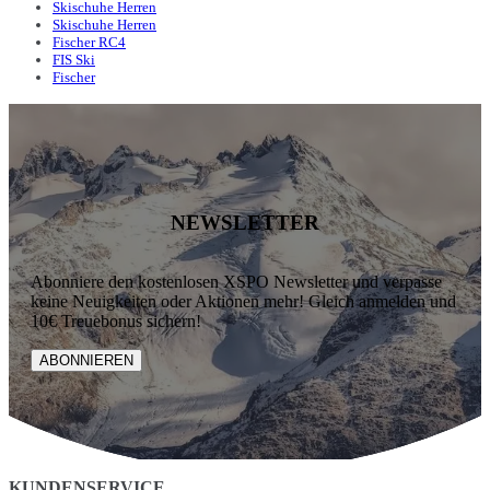
Skischuhe Herren
Skischuhe Herren
Fischer RC4
FIS Ski
Fischer
NEWSLETTER
Abonniere den kostenlosen XSPO Newsletter und verpasse
keine Neuigkeiten oder Aktionen mehr! Gleich anmelden und
10€ Treuebonus sichern!
ABONNIEREN
KUNDENSERVICE