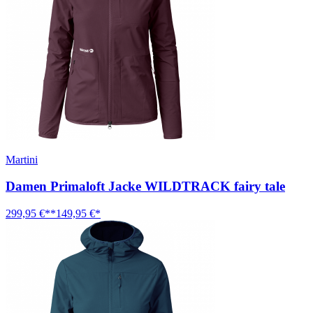
Martini
Damen Primaloft Jacke WILDTRACK fairy tale
299,95 €**
149,95 €*