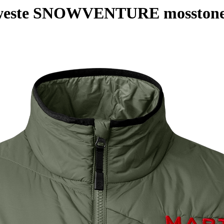
idweste SNOWVENTURE mosston