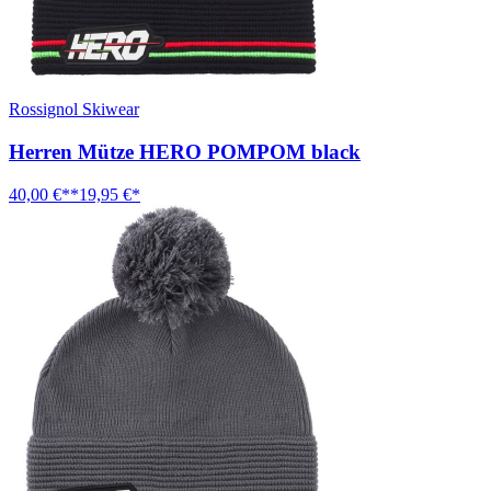
Rossignol Skiwear
Herren Mütze HERO POMPOM black
40,00 €**
19,95 €*