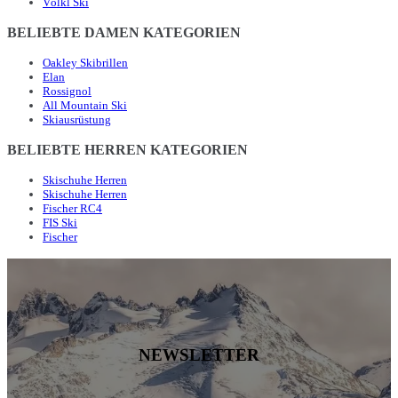
Völkl Ski
BELIEBTE DAMEN KATEGORIEN
Oakley Skibrillen
Elan
Rossignol
All Mountain Ski
Skiausrüstung
BELIEBTE HERREN KATEGORIEN
Skischuhe Herren
Skischuhe Herren
Fischer RC4
FIS Ski
Fischer
NEWSLETTER