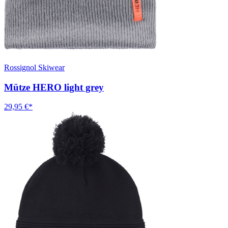
Rossignol Skiwear
Mütze HERO light grey
29,95 €*