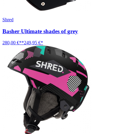
Shred
Basher Ultimate shades of grey
280,00 €**
249,95 €*