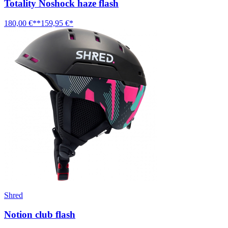
Totality Noshock haze flash
180,00 €**
159,95 €*
Shred
Notion club flash