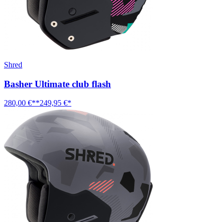
Shred
Basher Ultimate club flash
280,00 €**
249,95 €*