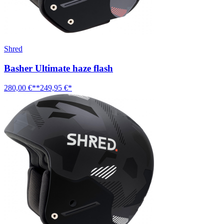
Shred
Basher Ultimate haze flash
280,00 €**
249,95 €*