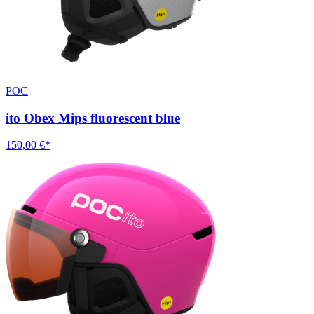
POC
ito Obex Mips fluorescent blue
150,00 €*