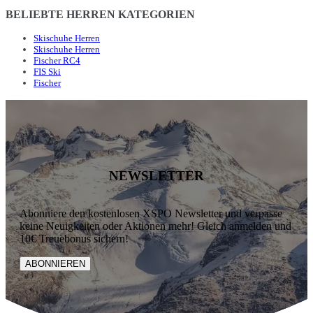
BELIEBTE HERREN KATEGORIEN
Skischuhe Herren
Skischuhe Herren
Fischer RC4
FIS Ski
Fischer
NEWSLETTER
Abonniere den kostenlosen XSPO Newsletter und verpasse
keine Neuigkeiten oder Aktionen mehr! Gleich anmelden und
10€ Treuebonus sichern!
ABONNIEREN