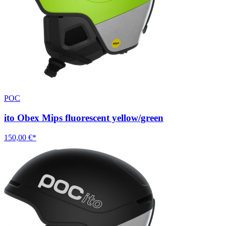
POC
ito Obex Mips fluorescent yellow/green
150,00 €*