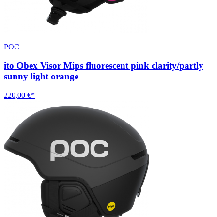
POC
ito Obex Visor Mips fluorescent pink clarity/partly
sunny light orange
220,00 €*