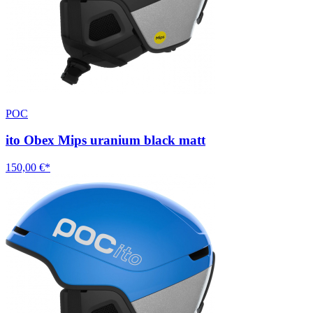
POC
ito Obex Mips uranium black matt
150,00 €*