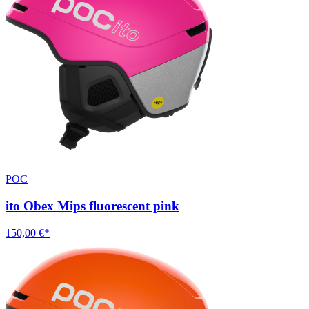
POC
ito Obex Mips fluorescent pink
150,00 €*